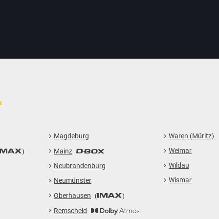
GUTSCHEIN HINZUFÜGEN
LIEBER CINESTAR-GAST,
Gutschein
L
Gültig bis:
?
Sie werden nun auf eine Website eines Drittanbieters weitergeleitet.
WEITER ZUR EXTERNEN SEITE
Magdeburg
Waren (Müritz)
Weimar
Mainz
Wildau
Neubrandenburg
Wismar
Neumünster
Oberhausen
Remscheid