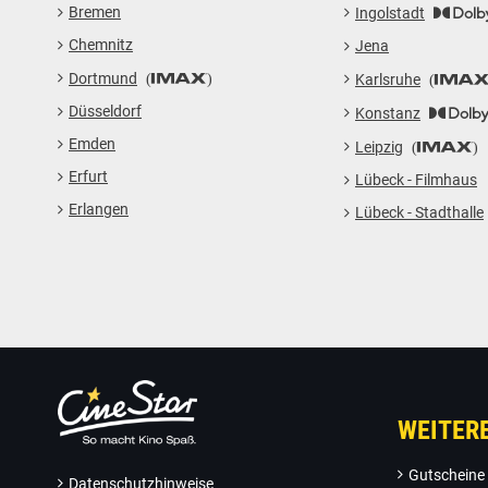
Bremen
Ingolstadt
Chemnitz
Jena
Dortmund
Karlsruhe
Düsseldorf
Konstanz
Emden
Leipzig
Erfurt
Lübeck - Filmhaus
Erlangen
Lübeck - Stadthalle
WEITER
Gutscheine
Datenschutzhinweise