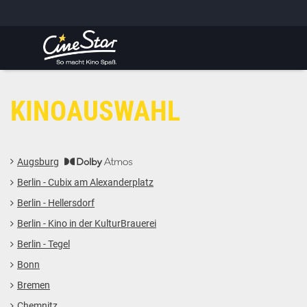
GUTSCHEIN HINZUFÜGEN
LIEBER CINESTAR-GAST,
Gutschein
Gültig bis:
?
Sie werden nun auf eine Website eines Drittanbieters weitergeleitet.
KINOAUSWAHL
WEITER ZUR EXTERNEN SEITE
Augsburg
Berlin - Cubix am Alexanderplatz
Berlin - Hellersdorf
Berlin - Kino in der KulturBrauerei
Berlin - Tegel
Bonn
Bremen
Chemnitz