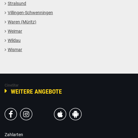
Stralsund
Geschäftskunden-Gutscheine
Infopflicht
Villingen-Schwenningen
Impressum
Waren (Müritz)
Weimar
Wildau
Wismar
CineStar
WEITERE ANGEBOTE
Zahlarten