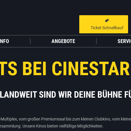
Ticket Schnellkauf
GUTSCHEIN HINZUFÜGEN
LIEBER CINESTAR-GAST,
INFO
ANGEBOTE
SERVI
Gutschein
Gültig bis:
?
Sie werden nun auf eine Website eines Drittanbieters weitergeleitet.
TS BEI CINESTAR
WEITER ZUR EXTERNEN SEITE
HLANDWEIT SIND WIR DEINE BÜHNE 
ultiplex, vom großen Premiumsaal bis zum kleinen Clubkino, vom kleine
sammlung. Unsere Kinos bieten vielfältige Möglichkeiten.