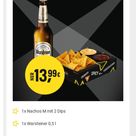
1x Nachos M mit 2 Dips
1x Warsteiner 0,5 l