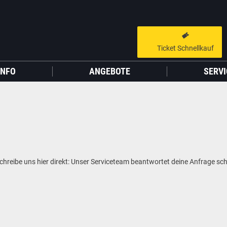
Ticket Schnellkauf
GUTSCHEIN HINZUFÜGEN
LIEBER CINESTAR-GAST,
INFO
ANGEBOTE
SERVI
Gutschein
Gültig bis:
?
Sie werden nun auf eine Website eines Drittanbieters weitergeleitet.
WEITER ZUR EXTERNEN SEITE
reibe uns hier direkt: Unser Serviceteam beantwortet deine Anfrage sch