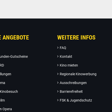
E ANGEBOTE
WEITERE INFOS
FAQ
unden-Gutscheine
Kontakt
ARD
Kino mieten
llungen
Regionale Kinowerbung
nema
Ausschreibungen
 Kinobesuch
Barrierefreiheit
ilm
FSK & Jugendschutz
an Opera