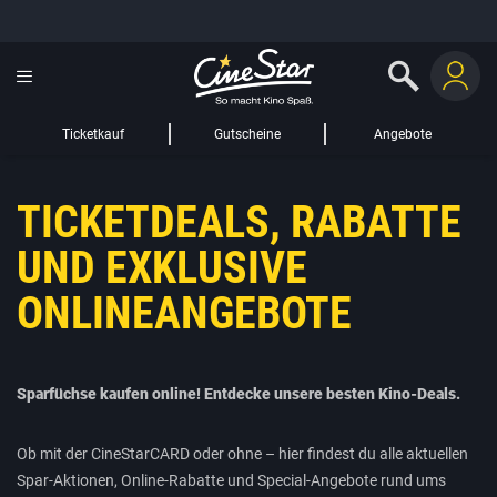
GUTSCHEIN HINZUFÜGEN
LIEBER CINESTAR-GAST,
Gutschein
Gültig bis:
?
Ticketkauf
Gutscheine
Angebote
Sie werden nun auf eine Website eines Drittanbieters weitergeleitet.
TICKETDEALS, RABATTE
WEITER ZUR EXTERNEN SEITE
UND EXKLUSIVE
ONLINEANGEBOTE
Sparfüchse kaufen online! Entdecke unsere besten Kino-Deals.
Ob mit der CineStarCARD oder ohne – hier findest du alle aktuellen
Spar-Aktionen, Online-Rabatte und Special-Angebote rund ums