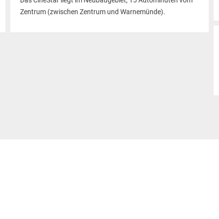
Das CineStar liegt im Neubaugebiet, 15 Autominuten vom
Zentrum (zwischen Zentrum und Warnemünde).