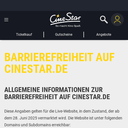
GUTSCHEIN HINZUFÜGEN
LIEBER CINESTAR-GAST,
Gutschein
Gültig bis:
?
Ticketkauf
Gutscheine
Angebote
Sie werden nun auf eine Website eines Drittanbieters weitergeleitet.
BARRIEREFREIHEIT AUF
WEITER ZUR EXTERNEN SEITE
CINESTAR.DE
ALLGEMEINE INFORMATIONEN ZUR
BARRIEREFREIHEIT AUF CINESTAR.DE
Diese Angaben gelten für die Live-Website, in dem Zustand, der ab
dem 28. Juni 2025 vermarktet wird. Die Website ist unter folgenden
Domains und Subdomains erreichbar: