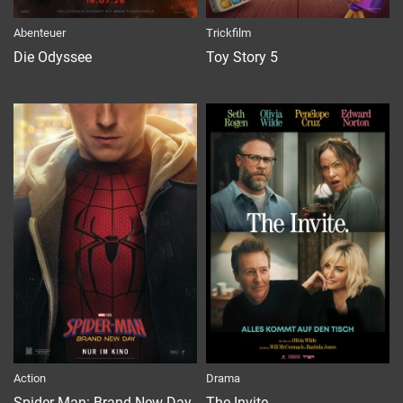
Abenteuer
Trickfilm
Die Odyssee
Toy Story 5
Action
Drama
Spider-Man: Brand New Day
The Invite