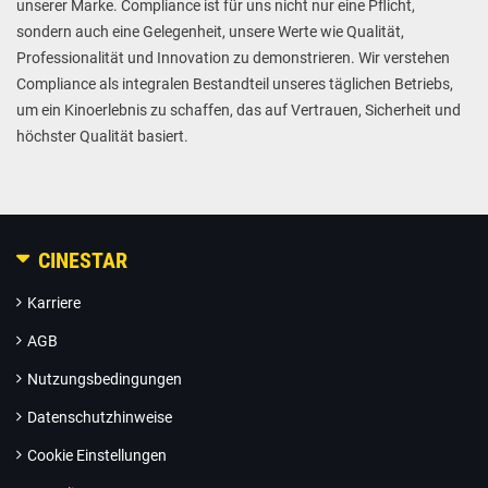
unserer Marke. Compliance ist für uns nicht nur eine Pflicht,
sondern auch eine Gelegenheit, unsere Werte wie Qualität,
Professionalität und Innovation zu demonstrieren. Wir verstehen
Compliance als integralen Bestandteil unseres täglichen Betriebs,
um ein Kinoerlebnis zu schaffen, das auf Vertrauen, Sicherheit und
höchster Qualität basiert.
CINESTAR
Karriere
AGB
Nutzungsbedingungen
Datenschutzhinweise
Cookie Einstellungen