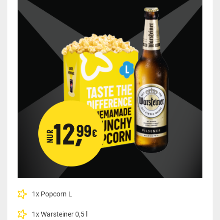
1x Popcorn L
1x Warsteiner 0,5 l