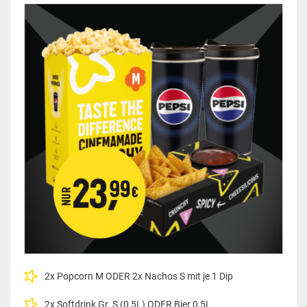
2x Popcorn M ODER 2x Nachos S mit je 1 Dip
2x Softdrink Gr. S (0,5L) ODER Bier 0,5L