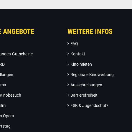
E ANGEBOTE
WEITERE INFOS
FAQ
unden-Gutscheine
Kontakt
ARD
Kino mieten
llungen
Regionale Kinowerbung
nema
Ausschreibungen
 Kinobesuch
Barrierefreiheit
ilm
FSK & Jugendschutz
an Opera
rtstag