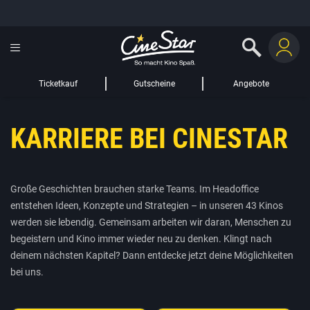
GUTSCHEIN HINZUFÜGEN
LIEBER CINESTAR-GAST,
Gutschein
Gültig bis:
?
Ticketkauf
Gutscheine
Angebote
Sie werden nun auf eine Website eines Drittanbieters weitergeleitet.
KARRIERE BEI CINESTAR
WEITER ZUR EXTERNEN SEITE
Große Geschichten brauchen starke Teams. Im Headoffice
entstehen Ideen, Konzepte und Strategien – in unseren 43 Kinos
werden sie lebendig. Gemeinsam arbeiten wir daran, Menschen zu
begeistern und Kino immer wieder neu zu denken. Klingt nach
deinem nächsten Kapitel? Dann entdecke jetzt deine Möglichkeiten
bei uns.