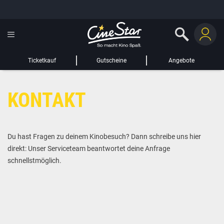
GUTSCHEIN HINZUFÜGEN
LIEBER CINESTAR-GAST,
Gutschein
Gültig bis:
?
Ticketkauf
Gutscheine
Angebote
Sie werden nun auf eine Website eines Drittanbieters weitergeleitet.
KONTAKT
WEITER ZUR EXTERNEN SEITE
Du hast Fragen zu deinem Kinobesuch? Dann schreibe uns hier
direkt: Unser Serviceteam beantwortet deine Anfrage
schnellstmöglich.