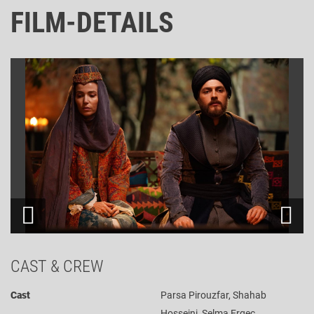
FILM-DETAILS
CAST & CREW
Cast
Parsa Pirouzfar, Shahab
Hosseini, Selma Ergec