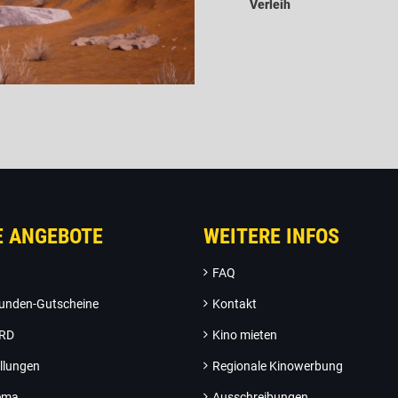
Verleih
E ANGEBOTE
WEITERE INFOS
FAQ
unden-Gutscheine
Kontakt
ARD
Kino mieten
llungen
Regionale Kinowerbung
nema
Ausschreibungen