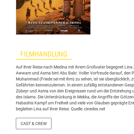
FILMHANDLUNG
Auf ihrer Reise nach Medina mit ihrem Großvater begegnet Lina Z
Awwam und Asma bint Abu Bakr. Voller Vorfreude darauf, den 
Muhammad (Friede sei mit ihm) zu sehen, ist sie überglücklich, z
Gefährten kennenzulernen. In einem zufällig entstandenen Gesp
Zübeyr und Asma von den Ereignissen rund um die Entstehung 
des Islams. Die Unterdrückung in Mekka, die Angriffe der Götzendi
Habashis Kampf um Freiheit und viele von Glauben geprägte Er
begleiten Lina auf ihrer Reise. Quelle: cinedex.net
CAST & CREW