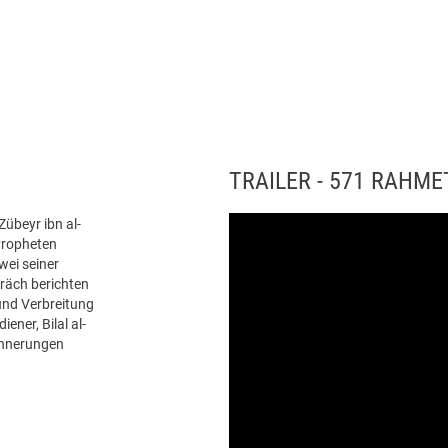
TRAILER - 571 RAHME
übeyr ibn al-
Propheten
wei seiner
räch berichten
und Verbreitung
ener, Bilal al-
innerungen