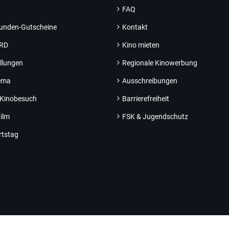
FAQ
unden-Gutscheine
Kontakt
ARD
Kino mieten
llungen
Regionale Kinowerbung
nema
Ausschreibungen
 Kinobesuch
Barrierefreiheit
ilm
FSK & Jugendschutz
rtstag