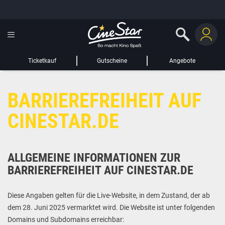
GUTSCHEIN HINZUFÜGEN
LIEBER CINESTAR-GAST,
Gutschein
Gültig bis:
?
Ticketkauf
Gutscheine
Angebote
Sie werden nun auf eine Website eines Drittanbieters weitergeleitet.
BARRIEREFREIHEIT AUF
WEITER ZUR EXTERNEN SEITE
CINESTAR.DE
ALLGEMEINE INFORMATIONEN ZUR
BARRIEREFREIHEIT AUF CINESTAR.DE
Diese Angaben gelten für die Live-Website, in dem Zustand, der ab
dem 28. Juni 2025 vermarktet wird. Die Website ist unter folgenden
Domains und Subdomains erreichbar: