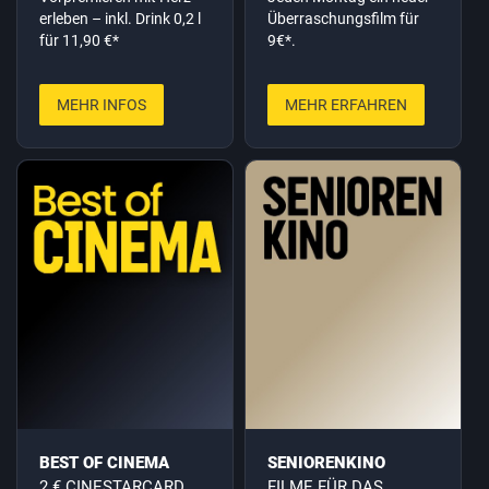
erleben – inkl. Drink 0,2 l
Überraschungsfilm für
für 11,90 €*
9€*.
MEHR INFOS
MEHR ERFAHREN
BEST OF CINEMA
SENIORENKINO
2 € CINESTARCARD
FILME FÜR DAS