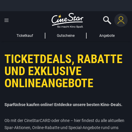
GUTSCHEIN HINZUFÜGEN
LIEBER CINESTAR-GAST,
Gutschein
Gültig bis:
?
Ticketkauf
Gutscheine
Angebote
Sie werden nun auf eine Website eines Drittanbieters weitergeleitet.
TICKETDEALS, RABATTE
WEITER ZUR EXTERNEN SEITE
UND EXKLUSIVE
ONLINEANGEBOTE
Sparfüchse kaufen online! Entdecke unsere besten Kino-Deals.
Ob mit der CineStarCARD oder ohne – hier findest du alle aktuellen
Spar-Aktionen, Online-Rabatte und Special-Angebote rund ums