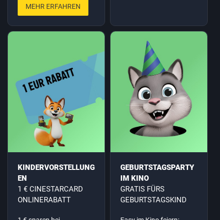
MEHR ERFAHREN
KINDERVORSTELLUNG
GEBURTSTAGSPARTY
EN
IM KINO
1 € CINESTARCARD
GRATIS FÜRS
ONLINERABATT
GEBURTSTAGSKIND
1 € sparen bei
Easy im Kino feiern: