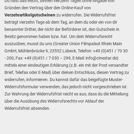
Du hast das Recht, binnen vierzehn Tagen ohne Angabe von
Gründen den Vertrag über den Online-Kauf von
Verzehrartikelgutscheinen
zu widerrufen. Die Widerrufsfrist
beträgt vierzehn Tage ab dem Tag, an dem du oder ein von dir
benannter Dritter, der nicht der Beförderer ist, den Gutschein in
Besitz genommen haben bzw. hat. Um dein Widerrufsrecht
auszuüben, musst du uns (Greater Union Filmpalast Rhein Main
GmbH, Mühlenbrücke 9, 23552 Lübeck, Telefon: +49 (0)451 / 70 30
- 200, Fax: +49 (0)451 / 7 030 – 299, E-Mail: info@cinestar.de)
mittels einer eindeutigen Erklärung (z.B. ein mit der Post versandter
Brief, Telefax oder E-Mail) über deinen Entschluss, diesen Vertrag zu
widerrufen, informieren. Du kannst dafür das beigefügte Muster-
Widerrufsformular verwenden, das jedoch nicht vorgeschrieben ist.
Zur Wahrung der Widerrufsfrist reicht es aus, dass du die Mitteilung
über die Ausübung des Widerrufsrechts vor Ablauf der
Widerrufsfrist absenden.