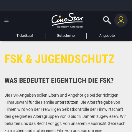
GUTSCHEIN HINZUFÜGEN
LIEBER CINESTAR-GAST,
Gutschein
Gültig bis:
?
Ticketkauf
Gutscheine
Angebote
Sie werden nun auf eine Website eines Drittanbieters weitergeleitet.
FSK & JUGENDSCHUTZ
WEITER ZUR EXTERNEN SEITE
WAS BEDEUTET EIGENTLICH DIE FSK?
Die FSK-Angaben sollen Eltern und Angehörige bei der richtigen
Filmauswahl für die Familie unterstützen. Die Altersfreigabe von
Filmen wird von der Freiwilligen Selbstkontrolle der Filmwirtschaft
den geeigneten Altersgruppen von 0 bis 18 Jahren zugewiesen. Wir
behalten uns das Recht vor ggf. von unserem Hausrecht Gebrauch
zu machen und stufen einen Film von uns aus um eine