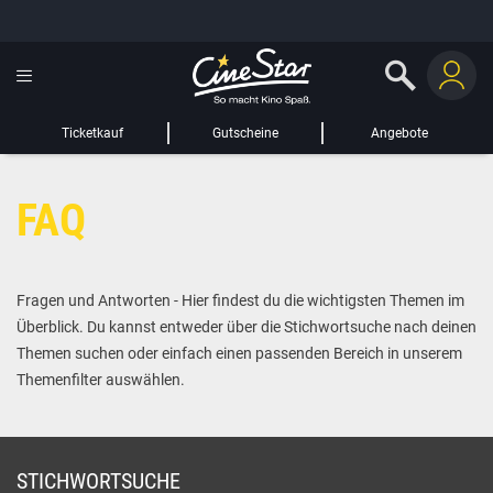
GUTSCHEIN HINZUFÜGEN
LIEBER CINESTAR-GAST,
Gutschein
Gültig bis:
?
Ticketkauf
Gutscheine
Angebote
Sie werden nun auf eine Website eines Drittanbieters weitergeleitet.
FAQ
WEITER ZUR EXTERNEN SEITE
Fragen und Antworten - Hier findest du die wichtigsten Themen im
Überblick. Du kannst entweder über die Stichwortsuche nach deinen
Themen suchen oder einfach einen passenden Bereich in unserem
Themenfilter auswählen.
STICHWORTSUCHE