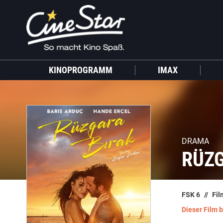
KINOPROGRAMM
IMAX
DRAMA
RÜZG
FSK 6
Fil
Dieser Film 