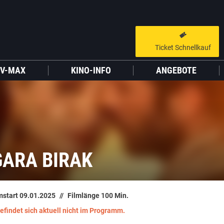
Ticket Schnellkauf
GUTSCHEIN HINZUFÜGEN
LIEBER CINESTAR-GAST,
V-MAX
KINO-INFO
ANGEBOTE
Gutschein
Gültig bis:
?
Sie werden nun auf eine Website eines Drittanbieters weitergeleitet.
WEITER ZUR EXTERNEN SEITE
ARA BIRAK
mstart 09.01.2025
Filmlänge 100 Min.
befindet sich aktuell nicht im Programm.