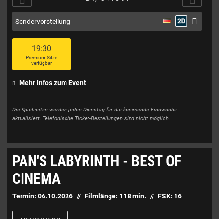
Sondervorstellung
19:30
Premium-Sitze
verfügbar
Mehr Infos zum Event
Die Spielzeiten werden jeden Dienstag für die kommende Kinowoche
aktualisiert. Telefonische Ticket-Bestellungen sind nicht möglich.
PAN'S LABYRINTH - BEST OF
CINEMA
Termin:
06.10.2026
Filmlänge:
118
min.
FSK:
16