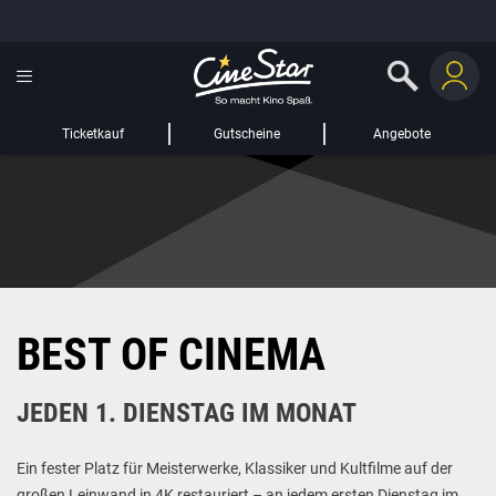
GUTSCHEIN HINZUFÜGEN
LIEBER CINESTAR-GAST,
Gutschein
Gültig bis:
?
Ticketkauf
Gutscheine
Angebote
Sie werden nun auf eine Website eines Drittanbieters weitergeleitet.
WEITER ZUR EXTERNEN SEITE
BEST OF CINEMA
JEDEN 1. DIENSTAG IM MONAT
Ein fester Platz für Meisterwerke, Klassiker und Kultfilme auf der
großen Leinwand in 4K restauriert – an jedem ersten Dienstag im