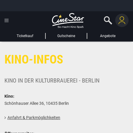
GUTSCHEIN HINZUFÜGEN
LIEBER CINESTAR-GAST,
Gutschein
Gültig bis:
?
Ticketkauf
Gutscheine
Angebote
Sie werden nun auf eine Website eines Drittanbieters weitergeleitet.
KINO-INFOS
WEITER ZUR EXTERNEN SEITE
KINO IN DER KULTURBRAUEREI - BERLIN
Kino:
Schönhauser Allee 36, 10435 Berlin
Anfahrt & Parkmöglichkeiten