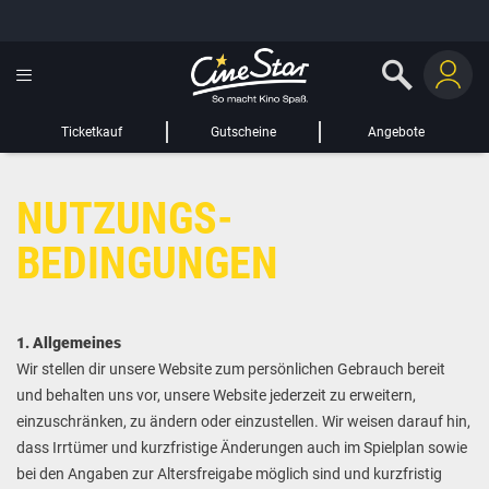
GUTSCHEIN HINZUFÜGEN
LIEBER CINESTAR-GAST,
Gutschein
Gültig bis:
?
Ticketkauf
Gutscheine
Angebote
Sie werden nun auf eine Website eines Drittanbieters weitergeleitet.
NUTZUNGS­
WEITER ZUR EXTERNEN SEITE
BEDINGUNGEN
1. Allgemeines
Wir stellen dir unsere Website zum persönlichen Gebrauch bereit
und behalten uns vor, unsere Website jederzeit zu erweitern,
einzuschränken, zu ändern oder einzustellen. Wir weisen darauf hin,
dass Irrtümer und kurzfristige Änderungen auch im Spielplan sowie
bei den Angaben zur Altersfreigabe möglich sind und kurzfristig