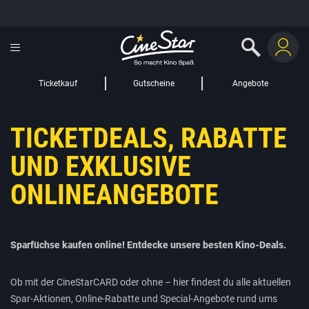
GUTSCHEIN HINZUFÜGEN
LIEBER CINESTAR-GAST,
Gutschein
Gültig bis:
?
Ticketkauf
Gutscheine
Angebote
Sie werden nun auf eine Website eines Drittanbieters weitergeleitet.
TICKETDEALS, RABATTE
WEITER ZUR EXTERNEN SEITE
UND EXKLUSIVE
ONLINEANGEBOTE
Sparfüchse kaufen online! Entdecke unsere besten Kino-Deals.
Ob mit der CineStarCARD oder ohne – hier findest du alle aktuellen
Spar-Aktionen, Online-Rabatte und Special-Angebote rund ums