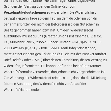
Du hast das Recht, binnen vierzehn Tagen ohne Angabe von
Gründen den Vertrag über den Online-Kauf von
Verzehrartikelgutscheinen
zu widerrufen. Die Widerrufsfrist
beträgt vierzehn Tage ab dem Tag, an dem du oder ein von dir
benannter Dritter, der nicht der Beförderer ist, den Gutschein in
Besitz genommen haben bzw. hat. Um dein Widerrufsrecht
auszuüben, musst du uns (Greater Union First Cinema B.V. & Co.
KG, Mühlenbrücke 9, 23552 Lübeck, Telefon: +49 (0)451 / 70 30 -
200, Fax: +49 (0)451 / 7 030 – 299, E-Mail: info@cinestar.de)
mittels einer eindeutigen Erklärung (z.B. ein mit der Post versandter
Brief, Telefax oder E-Mail) über deinen Entschluss, diesen Vertrag zu
widerrufen, informieren. Du kannst dafür das beigefügte Muster-
Widerrufsformular verwenden, das jedoch nicht vorgeschrieben ist.
Zur Wahrung der Widerrufsfrist reicht es aus, dass du die Mitteilung
über die Ausübung des Widerrufsrechts vor Ablauf der
Widerrufsfrist absenden.