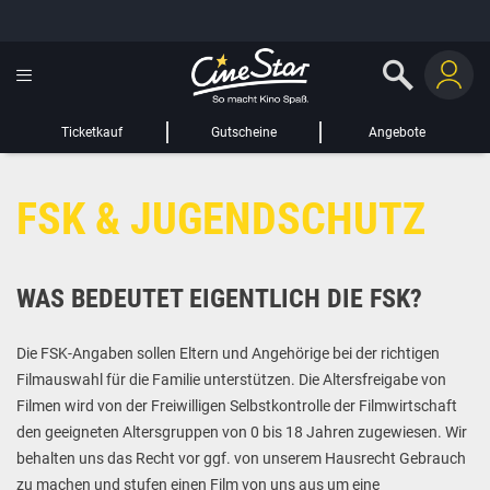
GUTSCHEIN HINZUFÜGEN
LIEBER CINESTAR-GAST,
Gutschein
Gültig bis:
?
Ticketkauf
Gutscheine
Angebote
Sie werden nun auf eine Website eines Drittanbieters weitergeleitet.
FSK & JUGENDSCHUTZ
WEITER ZUR EXTERNEN SEITE
WAS BEDEUTET EIGENTLICH DIE FSK?
Die FSK-Angaben sollen Eltern und Angehörige bei der richtigen
Filmauswahl für die Familie unterstützen. Die Altersfreigabe von
Filmen wird von der Freiwilligen Selbstkontrolle der Filmwirtschaft
den geeigneten Altersgruppen von 0 bis 18 Jahren zugewiesen. Wir
behalten uns das Recht vor ggf. von unserem Hausrecht Gebrauch
zu machen und stufen einen Film von uns aus um eine