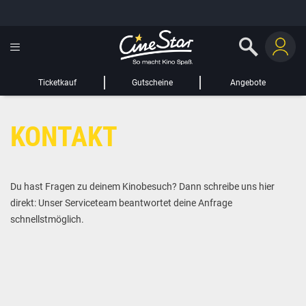
GUTSCHEIN HINZUFÜGEN
LIEBER CINESTAR-GAST,
Gutschein
Gültig bis:
?
Ticketkauf
Gutscheine
Angebote
Sie werden nun auf eine Website eines Drittanbieters weitergeleitet.
KONTAKT
WEITER ZUR EXTERNEN SEITE
Du hast Fragen zu deinem Kinobesuch? Dann schreibe uns hier
direkt: Unser Serviceteam beantwortet deine Anfrage
schnellstmöglich.