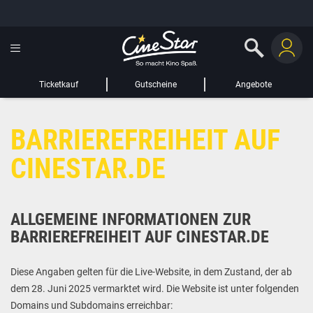
GUTSCHEIN HINZUFÜGEN
LIEBER CINESTAR-GAST,
Gutschein
Gültig bis:
?
Ticketkauf
Gutscheine
Angebote
Sie werden nun auf eine Website eines Drittanbieters weitergeleitet.
BARRIEREFREIHEIT AUF
WEITER ZUR EXTERNEN SEITE
CINESTAR.DE
ALLGEMEINE INFORMATIONEN ZUR
BARRIEREFREIHEIT AUF CINESTAR.DE
Diese Angaben gelten für die Live-Website, in dem Zustand, der ab
dem 28. Juni 2025 vermarktet wird. Die Website ist unter folgenden
Domains und Subdomains erreichbar: