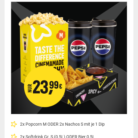
2x Popcorn M ODER 2x Nachos S mit je 1 Dip
2x Softdrink Gr. S (0,5L) ODER Bier 0,5L