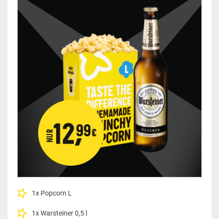
1x Popcorn L
1x Warsteiner 0,5 l