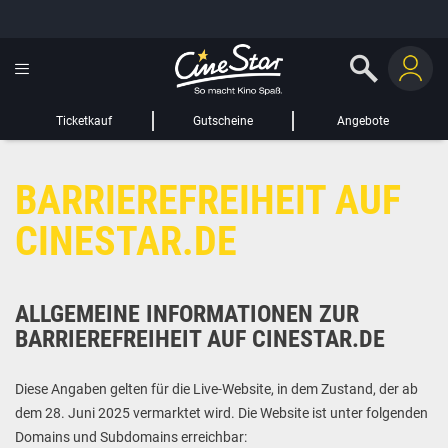
GUTSCHEIN HINZUFÜGEN
LIEBER CINESTAR-GAST,
Gutschein
Gültig bis:
?
Ticketkauf
Gutscheine
Angebote
Sie werden nun auf eine Website eines Drittanbieters weitergeleitet.
BARRIEREFREIHEIT AUF
WEITER ZUR EXTERNEN SEITE
CINESTAR.DE
ALLGEMEINE INFORMATIONEN ZUR
BARRIEREFREIHEIT AUF CINESTAR.DE
Diese Angaben gelten für die Live-Website, in dem Zustand, der ab
dem 28. Juni 2025 vermarktet wird. Die Website ist unter folgenden
Domains und Subdomains erreichbar: