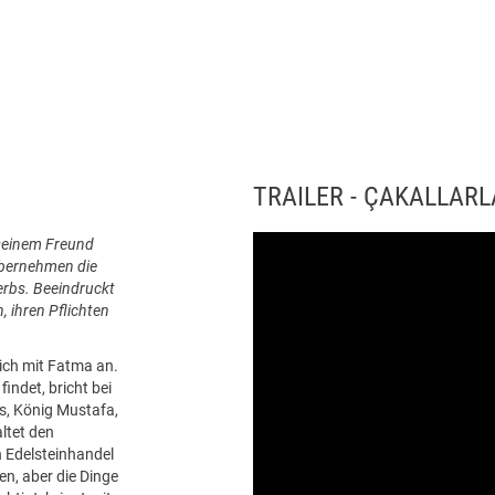
TRAILER - ÇAKALLARL
 seinem Freund
 übernehmen die
erbs. Beeindruckt
 ihren Pflichten
sich mit Fatma an.
indet, bricht bei
s, König Mustafa,
ltet den
 Edelsteinhandel
n, aber die Dinge