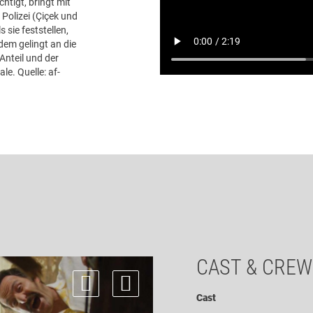
chtigt, bringt mit
Polizei (Çiçek und
 sie feststellen,
em gelingt an die
Anteil und der
le. Quelle: af-
CAST & CREW
Cast