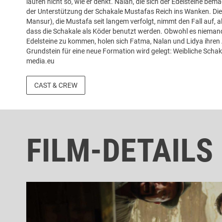
laufen nicht so, wie er denkt. Nalan, die sich der Edelsteine bemä
der Unterstützung der Schakale Mustafas Reich ins Wanken. Die 
Mansur), die Mustafa seit langem verfolgt, nimmt den Fall auf, als
dass die Schakale als Köder benutzt werden. Obwohl es niemand
Edelsteine zu kommen, holen sich Fatma, Nalan und Lidya ihren 
Grundstein für eine neue Formation wird gelegt: Weibliche Schaka
media.eu
CAST & CREW
FILM-DETAILS