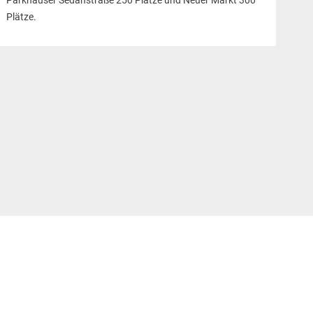
Parkhäuser Sedanstraße 250 Plätze und Neuer Markt 300
Plätze.