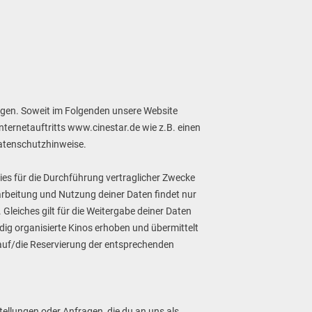
gen. Soweit im Folgenden unsere Website
ternetauftritts www.cinestar.de wie z.B. einen
Datenschutzhinweise.
ies für die Durchführung vertraglicher Zwecke
rarbeitung und Nutzung deiner Daten findet nur
leiches gilt für die Weitergabe deiner Daten
ndig organisierte Kinos erhoben und übermittelt
auf/die Reservierung der entsprechenden
tellungen oder Anfragen, die du an uns als