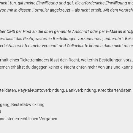
nicht tun, gilt meine Einwilligung und ggf. die erforderliche Einwilligung
von mir in diesem Formular angekreuzt – als nicht erteilt. Mit dem vorste
nüber CMS per Post an die oben genannte Anschrift oder per E-Mail an info
ders lässt das Recht, weiterhin Bestellungen vorzunehmen, unberührt. Be
rlei Nachrichten mehr versandt und Onlinekäufe können dann nicht mehr
Erhalt eines Ticketreminders lässt dein Recht, weiterhin Bestellungen vo
temen erhältst du dagegen keinerlei Nachrichten mehr von uns und kannst
telldaten, PayPal-Kontoverbindung, Bankverbindung, Kreditkartendaten, 
gang, Bestellabwicklung
O
und steuerrechtlichen Vorgaben