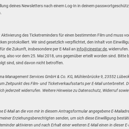
tellung deines Newsletters nach einem Log-In in deinem passwortgeschüt
.
er Aktivierung des Ticketreminders für einen bestimmten Film und muss von 
 protokolliert. Wir sind gesetzlich verpflichtet, den Inhalt von Einwilli
 für die Zukunft, insbesondere per E-Mail an
info@cinestar.de
, widerrufen.
, also vor dem 25. Mai 2018, uns gegenüber erteilt worden sind. Bitte b
lgt sind, sind davon nicht betroffen.
nema Management Services GmbH & Co. KG, Mühlenbrücke 9, 23552 Lübeck, 
 Zeitpunkt des Film- und Ticketverkaufsstarts per E-Mail unterbreitet. De
ich jederzeit widerrufen. Weitere Hinweise zu Datenschutz, Widerruf sowie
ine E-Mail an die von mir in diesem Antragsformular angegebene E-Mailadr
e meiner Erziehungsberechtigten senden, um sich diese Einwilligung bestä
inder aktivieren und nach Erhalt einer weiteren E-Mail einen in dieser E-M