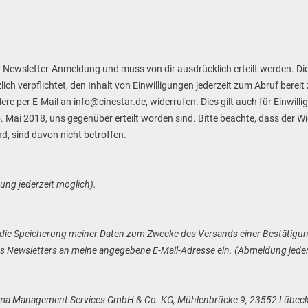
er Newsletter-Anmeldung und muss von dir ausdrücklich erteilt werden. Die
ich verpflichtet, den Inhalt von Einwilligungen jederzeit zum Abruf bereit
ere per E-Mail an info@cinestar.de, widerrufen. Dies gilt auch für Einwill
ai 2018, uns gegenüber erteilt worden sind. Bitte beachte, dass der Wide
nd, sind davon nicht betroffen.
ng jederzeit möglich).
ch - in die Speicherung meiner Daten zum Zwecke des Versands einer Bestäti
es Newsletters an meine angegebene E-Mail-Adresse ein. (Abmeldung jeder
nema Management Services GmbH & Co. KG, Mühlenbrücke 9, 23552 Lübeck,