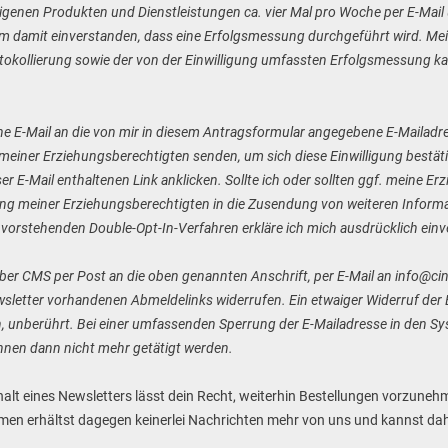
genen Produkten und Dienstleistungen ca. vier Mal pro Woche per E-Mail u
em damit einverstanden, dass eine Erfolgsmessung durchgeführt wird. Meine
tokollierung sowie der von der Einwilligung umfassten Erfolgsmessung ka
ine E-Mail an die von mir in diesem Antragsformular angegebene E-Mailadr
e meiner Erziehungsberechtigten senden, um sich diese Einwilligung bestä
r E-Mail enthaltenen Link anklicken. Sollte ich oder sollten ggf. meine Erz
igung meiner Erziehungsberechtigten in die Zusendung von weiteren Informa
m vorstehenden Double-Opt-In-Verfahren erkläre ich mich ausdrücklich ein
nüber CMS per Post an die oben genannten Anschrift, per E-Mail an info@c
etter vorhandenen Abmeldelinks widerrufen. Ein etwaiger Widerruf der Ei
, unberührt. Bei einer umfassenden Sperrung der E-Mailadresse in den 
nnen dann nicht mehr getätigt werden.
rhalt eines Newsletters lässt dein Recht, weiterhin Bestellungen vorzune
men erhältst dagegen keinerlei Nachrichten mehr von uns und kannst dah