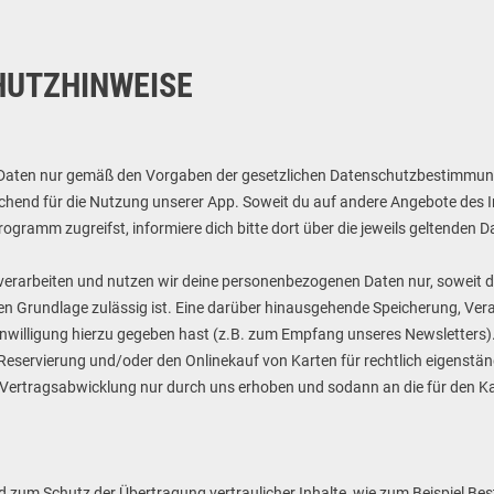
HUTZHINWEISE
n Daten nur gemäß den Vorgaben der gesetzlichen Datenschutzbestimmun
chend für die Nutzung unserer App. Soweit du auf andere Angebote des In
gramm zugreifst, informiere dich bitte dort über die jeweils geltenden 
 verarbeiten und nutzen wir deine personenbezogenen Daten nur, soweit d
chen Grundlage zulässig ist. Eine darüber hinausgehende Speicherung, Ve
nwilligung hierzu gegeben hast (z.B. zum Empfang unseres Newsletters). G
die Reservierung und/oder den Onlinekauf von Karten für rechtlich eigenstä
 Vertragsabwicklung nur durch uns erhoben und sodann an die für den K
 zum Schutz der Übertragung vertraulicher Inhalte, wie zum Beispiel Bes