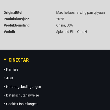
Originaltitel
Mao he laosha: xing pan qi yuan
Produktionsjahr
2025
Produktionsland
China, USA
Verleih
Splendid Film GmbH
CINESTAR
Karriere
AGB
Nutzungsbedingungen
Datenschutzhinweise
Cookie Einstellungen