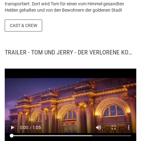
transportiert. Dort wird Tom für einen vom Himmel gesandten
Helden gehalten und von den Bewohnern der goldenen Stadt
verehrt. Doch gleich zwei Gruppierungen sind hinter dem magischen
Kompass her, den Tom um den Hals trägt. Der Phönix-Meister und
CAST & CREW
seine Helfer, darunter die hübsche Katzendame Jade, brauchen den
Kompass, damit der Phönix-Meister aus seinem Exil in den Himmel
zurückkehren kann. Die verwunschene Mega-Ratte und ihr Ratten-
Clan, die Jerry auf ihre Seite ziehen wollen, haben dagegen viel
TRAILER - TOM UND JERRY - DER VERLORENE KOMPASS
finsterere Pläne. Das humorvolle Zeitreiseabenteuer entführt das
Publikum in eine fantastische Welt, welche die über 80-jährige
Tradition des Katz-und-Maus-Spiels die bunte chinesische
Mythologie einbettet. Ein frisches Setting für den zeitlosen Slapstick
von Tom und Jerry, in dem sich Anleihen an die Peking-Oper ebenso
wiederfinden wie eine liebevolle Hommage an den
Zeichentrickklassiker. Dabei stellt sich schnell die Frage, ob die
Dauerrivalen Tom und Jerry ihren ewigen Zwist beiseitelegen und
zusammenarbeiten können. Quelle: 24-bilder.de