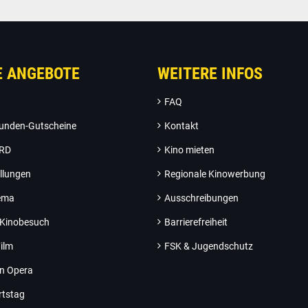
E ANGEBOTE
WEITERE INFOS
FAQ
unden-Gutscheine
Kontakt
ARD
Kino mieten
llungen
Regionale Kinowerbung
nema
Ausschreibungen
 Kinobesuch
Barrierefreiheit
ilm
FSK & Jugendschutz
an Opera
rtstag