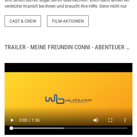
und Simon dürfen sogar bei ihr übernachten. Doch dann landet ein
verletzter Kranich bei ihnen und braucht ihre Hilfe. Denn nicht nur
die Verletzung macht Kranich Klaus zu schaffen, auch der spießige
Nachbar Herr Oswald, der seinen astrein gepflegten Rosengarten in
CAST & CREW
FILM-AKTIONEN
Gefahr sieht, ist hinter Klaus her. Gut, dass Conni und ihre Freunde
Unterstützung von der Tierschützerin Renata und der Polizistin
Selena bekommen. Zum großen Missfallen von Kater Mau und Anna
dreht sich aber nun alles nur noch um den lustigen Vogel. Werden
TRAILER - MEINE FREUNDIN CONNI - ABENTEUER MIT KRANICH KLAUS
Conni und ihre Freunde es gemeinsam schaffen, dass Klaus
rechtzeitig gesund wird, um mit den Zugvögeln nach Süden zu
fliegen? Quelle: wildbunch-germany.de