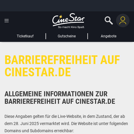
GUTSCHEIN HINZUFÜGEN
LIEBER CINESTAR-GAST,
Gutschein
Gültig bis:
?
Ticketkauf
Gutscheine
Angebote
Sie werden nun auf eine Website eines Drittanbieters weitergeleitet.
BARRIEREFREIHEIT AUF
WEITER ZUR EXTERNEN SEITE
CINESTAR.DE
ALLGEMEINE INFORMATIONEN ZUR
BARRIEREFREIHEIT AUF CINESTAR.DE
Diese Angaben gelten für die Live-Website, in dem Zustand, der ab
dem 28. Juni 2025 vermarktet wird. Die Website ist unter folgenden
Domains und Subdomains erreichbar: