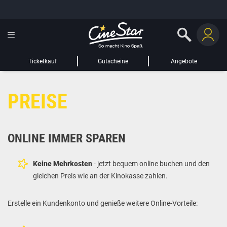
GUTSCHEIN HINZUFÜGEN
LIEBER CINESTAR-GAST,
Gutschein
Gültig bis:
?
Ticketkauf
Gutscheine
Angebote
Sie werden nun auf eine Website eines Drittanbieters weitergeleitet.
PREISE
WEITER ZUR EXTERNEN SEITE
ONLINE IMMER SPAREN
Keine Mehrkosten
- jetzt bequem online buchen und den
gleichen Preis wie an der Kinokasse zahlen.
Erstelle ein Kundenkonto und genieße weitere Online-Vorteile: