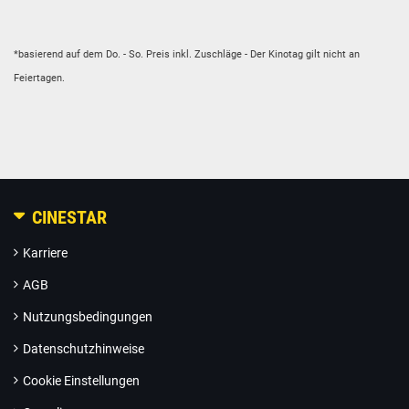
*basierend auf dem
Do. -
So.
Preis
inkl. Zuschläge
- Der Kinotag gilt nicht an
Feiertagen.
CINESTAR
Karriere
AGB
Nutzungsbedingungen
Datenschutzhinweise
Cookie Einstellungen