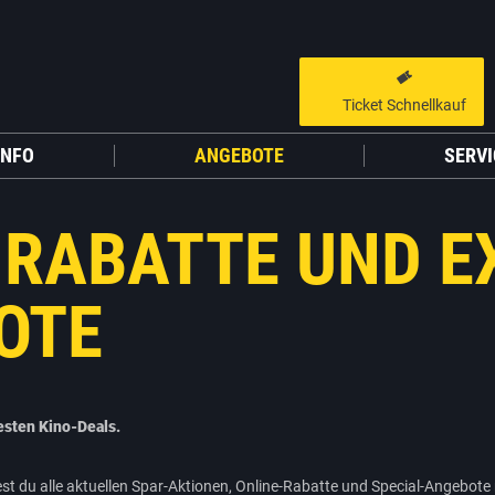
Ticket Schnellkauf
GUTSCHEIN HINZUFÜGEN
LIEBER CINESTAR-GAST,
INFO
ANGEBOTE
SERVI
Gutschein
Gültig bis:
?
Sie werden nun auf eine Website eines Drittanbieters weitergeleitet.
 RABATTE UND E
WEITER ZUR EXTERNEN SEITE
OTE
esten Kino-Deals.
st du alle aktuellen Spar-Aktionen, Online-Rabatte und Special-Angebote