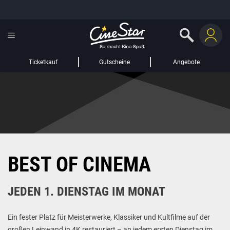
GUTSCHEIN HINZUFÜGEN
LIEBER CINESTAR-GAST,
Gutschein
Gültig bis:
?
Ticketkauf
Gutscheine
Angebote
Sie werden nun auf eine Website eines Drittanbieters weitergeleitet.
WEITER ZUR EXTERNEN SEITE
BEST OF CINEMA
JEDEN 1. DIENSTAG IM MONAT
Ein fester Platz für Meisterwerke, Klassiker und Kultfilme auf der
großen Leinwand in 4K restauriert – an jedem ersten Dienstag im