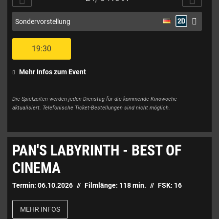
Sondervorstellung
19:30
Mehr Infos zum Event
Die Spielzeiten werden jeden Dienstag für die kommende Kinowoche
aktualisiert. Telefonische Ticket-Bestellungen sind nicht möglich.
PAN'S LABYRINTH - BEST OF
CINEMA
Termin:
06.10.2026
Filmlänge:
118
min.
FSK:
16
MEHR INFOS