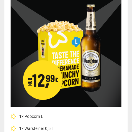
1x Popcorn L
1x Warsteiner 0,5 l