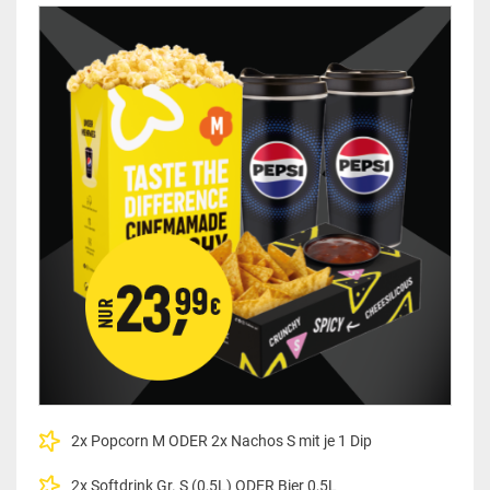
2x Popcorn M ODER 2x Nachos S mit je 1 Dip
2x Softdrink Gr. S (0,5L) ODER Bier 0,5L