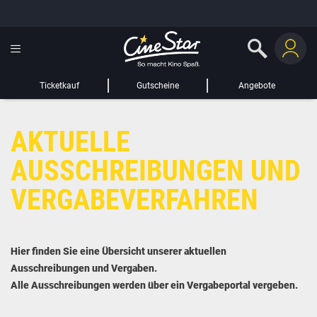
GUTSCHEIN HINZUFÜGEN
LIEBER CINESTAR-GAST,
Gutschein
Gültig bis:
?
Ticketkauf
Gutscheine
Angebote
Sie werden nun auf eine Website eines Drittanbieters weitergeleitet.
AKTUELLE
WEITER ZUR EXTERNEN SEITE
AUSSCHREIBUNGEN UND
VERGABEVERFAHREN
Hier finden Sie eine Übersicht unserer aktuellen
Ausschreibungen und Vergaben.
Alle Ausschreibungen werden über ein Vergabeportal vergeben.