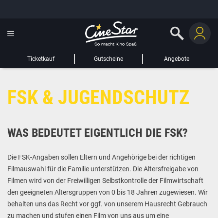
GUTSCHEIN HINZUFÜGEN
LIEBER CINESTAR-GAST,
Gutschein
Gültig bis:
?
Ticketkauf
Gutscheine
Angebote
Sie werden nun auf eine Website eines Drittanbieters weitergeleitet.
FSK & JUGENDSCHUTZ
WEITER ZUR EXTERNEN SEITE
WAS BEDEUTET EIGENTLICH DIE FSK?
Die FSK-Angaben sollen Eltern und Angehörige bei der richtigen
Filmauswahl für die Familie unterstützen. Die Altersfreigabe von
Filmen wird von der Freiwilligen Selbstkontrolle der Filmwirtschaft
den geeigneten Altersgruppen von 0 bis 18 Jahren zugewiesen. Wir
behalten uns das Recht vor ggf. von unserem Hausrecht Gebrauch
zu machen und stufen einen Film von uns aus um eine