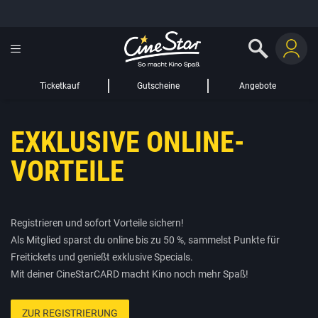
GUTSCHEIN HINZUFÜGEN
LIEBER CINESTAR-GAST,
Gutschein
Gültig bis:
?
Ticketkauf
Gutscheine
Angebote
Sie werden nun auf eine Website eines Drittanbieters weitergeleitet.
EXKLUSIVE ONLINE-
WEITER ZUR EXTERNEN SEITE
VORTEILE
Registrieren und sofort Vorteile sichern!
Als Mitglied sparst du online bis zu 50 %, sammelst Punkte für
Freitickets und genießt exklusive Specials.
Mit deiner CineStarCARD macht Kino noch mehr Spaß!
ZUR REGISTRIERUNG