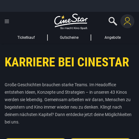
GUTSCHEIN HINZUFÜGEN
LIEBER CINESTAR-GAST,
Gutschein
Gültig bis:
?
Ticketkauf
Gutscheine
Angebote
Sie werden nun auf eine Website eines Drittanbieters weitergeleitet.
KARRIERE BEI CINESTAR
WEITER ZUR EXTERNEN SEITE
Große Geschichten brauchen starke Teams. Im Headoffice
entstehen Ideen, Konzepte und Strategien – in unseren 43 Kinos
werden sie lebendig. Gemeinsam arbeiten wir daran, Menschen zu
begeistern und Kino immer wieder neu zu denken. Klingt nach
deinem nächsten Kapitel? Dann entdecke jetzt deine Möglichkeiten
bei uns.