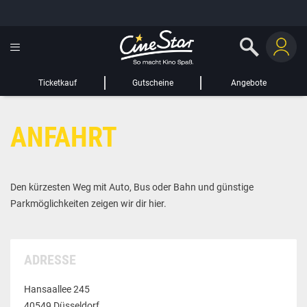
GUTSCHEIN HINZUFÜGEN
LIEBER CINESTAR-GAST,
Gutschein
Gültig bis:
?
Ticketkauf
Gutscheine
Angebote
Sie werden nun auf eine Website eines Drittanbieters weitergeleitet.
ANFAHRT
WEITER ZUR EXTERNEN SEITE
Den kürzesten Weg mit Auto, Bus oder Bahn und günstige
Parkmöglichkeiten zeigen wir dir hier.
ADRESSE
Hansaallee 245
40549 Düsseldorf