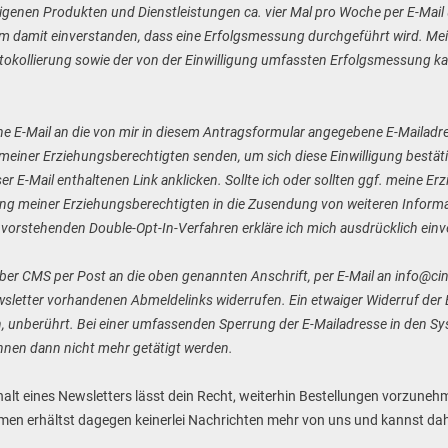
genen Produkten und Dienstleistungen ca. vier Mal pro Woche per E-Mail u
em damit einverstanden, dass eine Erfolgsmessung durchgeführt wird. Meine
tokollierung sowie der von der Einwilligung umfassten Erfolgsmessung ka
ine E-Mail an die von mir in diesem Antragsformular angegebene E-Mailadr
e meiner Erziehungsberechtigten senden, um sich diese Einwilligung bestä
r E-Mail enthaltenen Link anklicken. Sollte ich oder sollten ggf. meine Erz
igung meiner Erziehungsberechtigten in die Zusendung von weiteren Informa
m vorstehenden Double-Opt-In-Verfahren erkläre ich mich ausdrücklich ein
nüber CMS per Post an die oben genannten Anschrift, per E-Mail an info@c
etter vorhandenen Abmeldelinks widerrufen. Ein etwaiger Widerruf der Ei
, unberührt. Bei einer umfassenden Sperrung der E-Mailadresse in den 
nnen dann nicht mehr getätigt werden.
rhalt eines Newsletters lässt dein Recht, weiterhin Bestellungen vorzune
men erhältst dagegen keinerlei Nachrichten mehr von uns und kannst dah