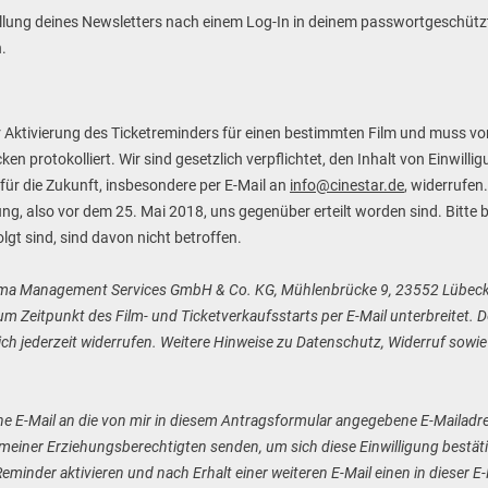
tellung deines Newsletters nach einem Log-In in deinem passwortgeschüt
.
er Aktivierung des Ticketreminders für einen bestimmten Film und muss von 
 protokolliert. Wir sind gesetzlich verpflichtet, den Inhalt von Einwilli
 für die Zukunft, insbesondere per E-Mail an
info@cinestar.de
, widerrufen.
, also vor dem 25. Mai 2018, uns gegenüber erteilt worden sind. Bitte b
lgt sind, sind davon nicht betroffen.
nema Management Services GmbH & Co. KG, Mühlenbrücke 9, 23552 Lübeck, 
 Zeitpunkt des Film- und Ticketverkaufsstarts per E-Mail unterbreitet. De
ich jederzeit widerrufen. Weitere Hinweise zu Datenschutz, Widerruf sowie
ine E-Mail an die von mir in diesem Antragsformular angegebene E-Mailadr
e meiner Erziehungsberechtigten senden, um sich diese Einwilligung bestä
inder aktivieren und nach Erhalt einer weiteren E-Mail einen in dieser E-M