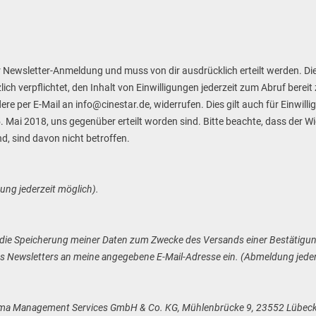
er Newsletter-Anmeldung und muss von dir ausdrücklich erteilt werden. Die
ich verpflichtet, den Inhalt von Einwilligungen jederzeit zum Abruf bereit
ere per E-Mail an info@cinestar.de, widerrufen. Dies gilt auch für Einwill
ai 2018, uns gegenüber erteilt worden sind. Bitte beachte, dass der Wide
nd, sind davon nicht betroffen.
ng jederzeit möglich).
ch - in die Speicherung meiner Daten zum Zwecke des Versands einer Bestäti
es Newsletters an meine angegebene E-Mail-Adresse ein. (Abmeldung jeder
nema Management Services GmbH & Co. KG, Mühlenbrücke 9, 23552 Lübeck,