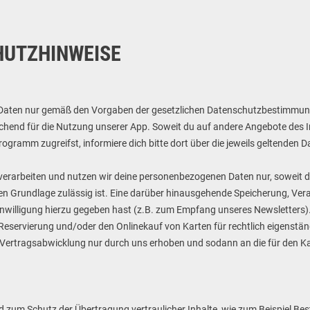
HUTZHINWEISE
n Daten nur gemäß den Vorgaben der gesetzlichen Datenschutzbestimmun
chend für die Nutzung unserer App. Soweit du auf andere Angebote des In
gramm zugreifst, informiere dich bitte dort über die jeweils geltenden 
 verarbeiten und nutzen wir deine personenbezogenen Daten nur, soweit d
chen Grundlage zulässig ist. Eine darüber hinausgehende Speicherung, Ve
nwilligung hierzu gegeben hast (z.B. zum Empfang unseres Newsletters). G
die Reservierung und/oder den Onlinekauf von Karten für rechtlich eigenstä
 Vertragsabwicklung nur durch uns erhoben und sodann an die für den K
 zum Schutz der Übertragung vertraulicher Inhalte, wie zum Beispiel Bes