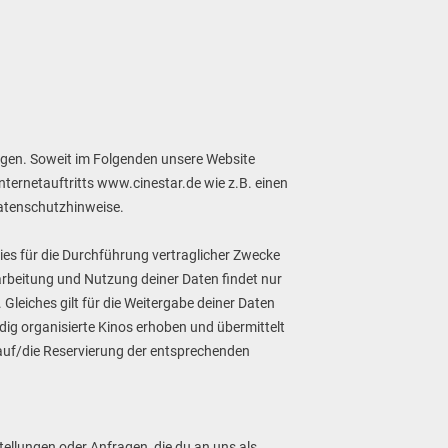
gen. Soweit im Folgenden unsere Website
ternetauftritts www.cinestar.de wie z.B. einen
Datenschutzhinweise.
ies für die Durchführung vertraglicher Zwecke
rarbeitung und Nutzung deiner Daten findet nur
leiches gilt für die Weitergabe deiner Daten
ndig organisierte Kinos erhoben und übermittelt
auf/die Reservierung der entsprechenden
tellungen oder Anfragen, die du an uns als