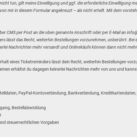
nicht tun, gilt meine Einwilligung und ggf. die erforderliche Einwilligung
von mir in diesem Formular angekreuzt – als nicht erteilt. Mit dem vorste
nüber CMS per Post an die oben genannte Anschrift oder per E-Mail an info
ders lässt das Recht, weiterhin Bestellungen vorzunehmen, unberührt. Be
rlei Nachrichten mehr versandt und Onlinekäufe können dann nicht mehr
Erhalt eines Ticketreminders lässt dein Recht, weiterhin Bestellungen vo
temen erhältst du dagegen keinerlei Nachrichten mehr von uns und kannst
telldaten, PayPal-Kontoverbindung, Bankverbindung, Kreditkartendaten, 
gang, Bestellabwicklung
O
und steuerrechtlichen Vorgaben